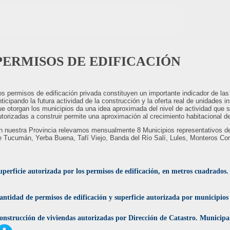
PERMISOS DE EDIFICACIÓN
os permisos de edificación privada constituyen un importante indicador de las 
nticipando la futura actividad de la construcción y la oferta real de unidades in
ue otorgan los municipios da una idea aproximada del nivel de actividad que 
utorizadas a construir permite una aproximación al crecimiento habitacional d
n nuestra Provincia relevamos mensualmente 8 Municipios representativos de
e Tucumán, Yerba Buena, Tafí Viejo, Banda del Río Salí, Lules, Monteros Con
uperficie autorizada por los permisos de edificación, en metros cuadrados
antidad de permisos de edificación y superficie autorizada por municipio
onstrucción de viviendas autorizadas por Dirección de Catastro. Municip