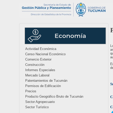
L
Actividad Económica
a
q
Censo Nacional Económico
a
Comercio Exterior
E
Construcción
d
Informes Especiales
Mercado Laboral
Patentamientos de Tucumán
S
Permisos de Edificación
Precios
Producto Geográfico Bruto de Tucumán
C
Sector Agropecuario
Sector Turístico
C